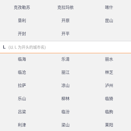
克孜勒苏
克拉玛依
喀什
垦利
开原
昆山
开封
开平
L
(以 L 为开头的城市名)
临海
乐清
丽水
临沧
丽江
林芝
拉萨
凉山
泸州
乐山
柳林
临猗
吕梁
临汾
临朐
利津
梁山
莱阳