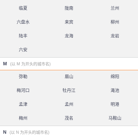
临夏
陇南
兰州
六盘水
来宾
柳州
陆丰
龙海
龙岩
六安
M
(以 M 为开头的城市名)
弥勒
眉山
绵阳
梅河口
牡丹江
渑池
孟津
孟州
明港
梅州
茂名
马鞍山
N
(以 N 为开头的城市名)