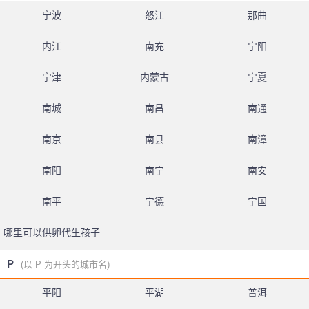
宁波
怒江
那曲
内江
南充
宁阳
宁津
内蒙古
宁夏
南城
南昌
南通
南京
南县
南漳
南阳
南宁
南安
南平
宁德
宁国
哪里可以供卵代生孩子
P
(以 P 为开头的城市名)
平阳
平湖
普洱