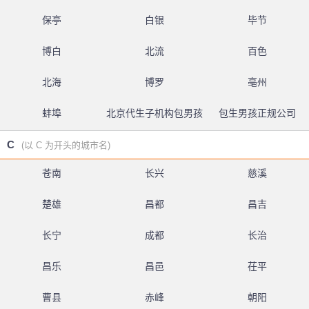
保亭
白银
毕节
博白
北流
百色
北海
博罗
亳州
蚌埠
北京代生子机构包男孩
包生男孩正规公司
C
(以 C 为开头的城市名)
苍南
长兴
慈溪
楚雄
昌都
昌吉
长宁
成都
长治
昌乐
昌邑
茌平
曹县
赤峰
朝阳