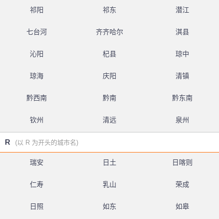
祁阳
祁东
潜江
七台河
齐齐哈尔
淇县
沁阳
杞县
琼中
琼海
庆阳
清镇
黔西南
黔南
黔东南
钦州
清远
泉州
R
(以 R 为开头的城市名)
瑞安
日土
日喀则
仁寿
乳山
荣成
日照
如东
如皋