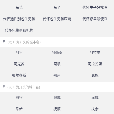
东莞
东至
代怀生子好找吗
代怀选性别包生男孩
代怀包生男孩医院
代怀哪里最便宜
代怀包生男孩机构
E
(以 E 为开头的城市名)
阿里
阿勒泰
阿拉尔
阿克苏
阿坝
阿拉善盟
鄂尔多斯
鄂州
恩施
F
(以 F 为开头的城市名)
府谷
肥城
凤城
阜新
抚顺
扶余