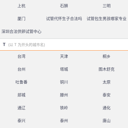
上杭
石狮
三明
厦门
试管代怀生子合法吗
试管包生男孩哪家专业
深圳合法供卵试管中心
T
(以 T 为开头的城市名)
台湾
天津
桐乡
台州
塔城
图木舒克
吐鲁番
铜川
太原
郯城
滕州
泰安
通辽
铁岭
通化
泰兴
泰州
唐山