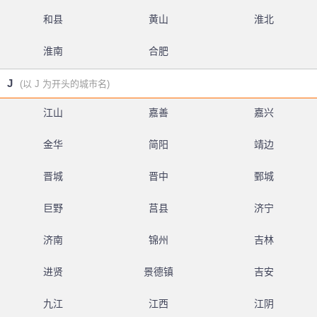
和县
黄山
淮北
淮南
合肥
J
(以 J 为开头的城市名)
江山
嘉善
嘉兴
金华
简阳
靖边
晋城
晋中
鄄城
巨野
莒县
济宁
济南
锦州
吉林
进贤
景德镇
吉安
九江
江西
江阴