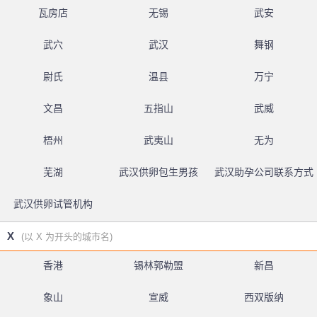
瓦房店
无锡
武安
武穴
武汉
舞钢
尉氏
温县
万宁
文昌
五指山
武威
梧州
武夷山
无为
芜湖
武汉供卵包生男孩
武汉助孕公司联系方式
武汉供卵试管机构
X
(以 X 为开头的城市名)
香港
锡林郭勒盟
新昌
象山
宣威
西双版纳