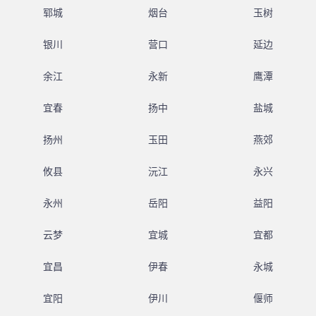
郓城
烟台
玉树
银川
营口
延边
余江
永新
鹰潭
宜春
扬中
盐城
扬州
玉田
燕郊
攸县
沅江
永兴
永州
岳阳
益阳
云梦
宜城
宜都
宜昌
伊春
永城
宜阳
伊川
偃师