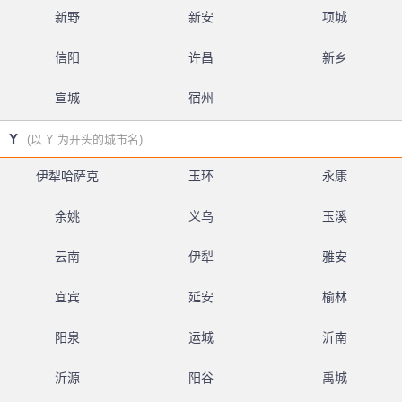
新野
新安
项城
信阳
许昌
新乡
宣城
宿州
Y
(以 Y 为开头的城市名)
伊犁哈萨克
玉环
永康
余姚
义乌
玉溪
云南
伊犁
雅安
宜宾
延安
榆林
阳泉
运城
沂南
沂源
阳谷
禹城