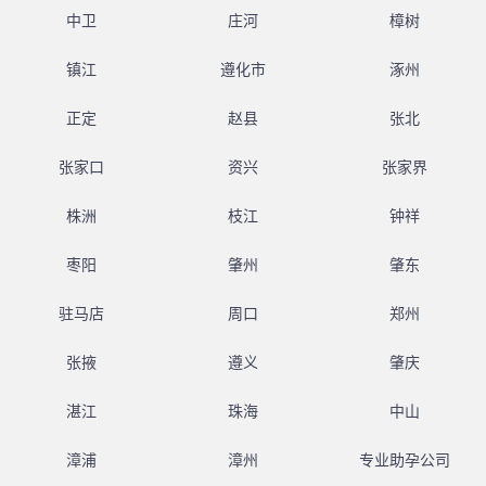
中卫
庄河
樟树
镇江
遵化市
涿州
正定
赵县
张北
张家口
资兴
张家界
株洲
枝江
钟祥
枣阳
肇州
肇东
驻马店
周口
郑州
张掖
遵义
肇庆
湛江
珠海
中山
漳浦
漳州
专业助孕公司