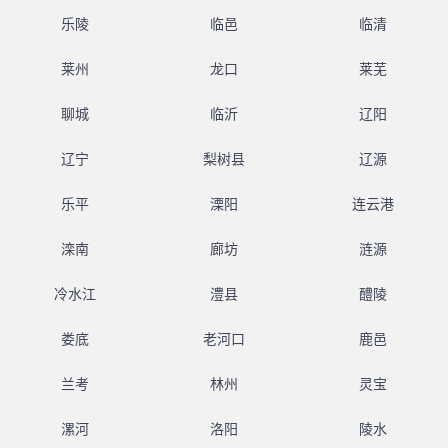
乐陵
临邑
临清
莱州
龙口
莱芜
聊城
临沂
辽阳
辽宁
梨树县
辽源
乐平
溧阳
连云港
滦南
廊坊
涟源
冷水江
澧县
醴陵
娄底
老河口
鹿邑
兰考
林州
灵宝
漯河
洛阳
陵水