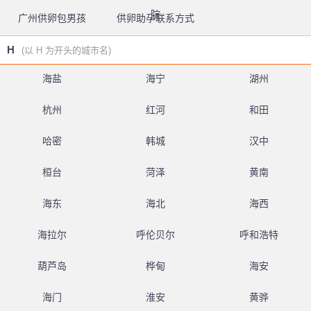
院
广州供卵包男孩
供卵助孕联系方式
H
(以 H 为开头的城市名)
海盐
海宁
湖州
杭州
红河
和田
哈密
韩城
汉中
桓台
菏泽
黄南
海东
海北
海西
海拉尔
呼伦贝尔
呼和浩特
葫芦岛
桦甸
海安
海门
淮安
黄骅