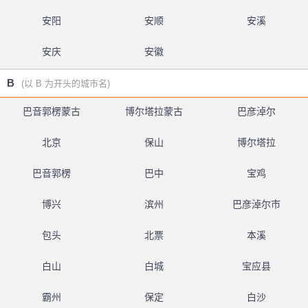
安阳
安顺
安溪
安庆
安徽
B
(以 B 为开头的城市名)
巴音郭楞蒙古
博尔塔拉蒙古
巴彦淖尔
北京
保山
博尔塔拉
巴音郭楞
巴中
宝鸡
博兴
滨州
巴彦淖尔市
包头
北票
本溪
白山
白城
宝应县
霸州
保定
白沙