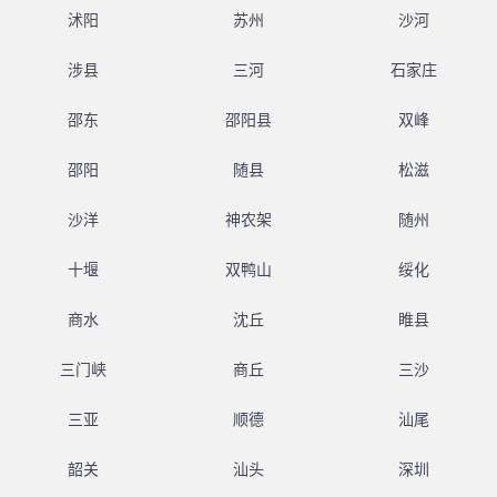
沭阳
苏州
沙河
涉县
三河
石家庄
邵东
邵阳县
双峰
邵阳
随县
松滋
沙洋
神农架
随州
十堰
双鸭山
绥化
商水
沈丘
睢县
三门峡
商丘
三沙
三亚
顺德
汕尾
韶关
汕头
深圳