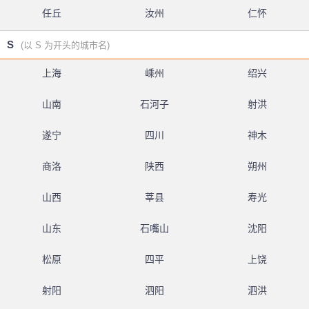
任丘
汝州
仁怀
S
(以 S 为开头的城市名)
上海
嵊州
绍兴
山南
石河子
射洪
遂宁
四川
神木
商洛
陕西
朔州
山西
莘县
寿光
山东
石嘴山
沈阳
松原
四平
上饶
射阳
泗阳
泗洪