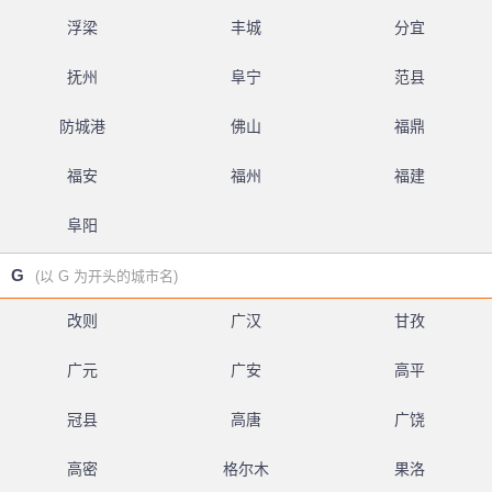
浮梁
丰城
分宜
抚州
阜宁
范县
防城港
佛山
福鼎
福安
福州
福建
阜阳
G
(以 G 为开头的城市名)
改则
广汉
甘孜
广元
广安
高平
冠县
高唐
广饶
高密
格尔木
果洛