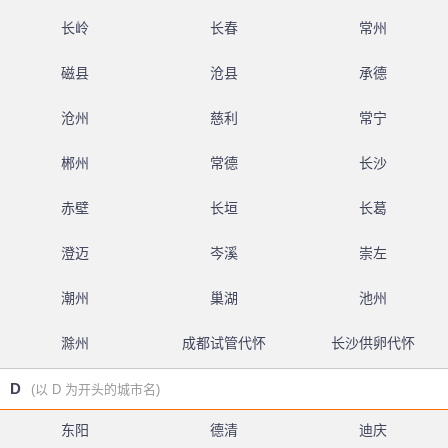
长岭
长春
常州
磁县
沧县
承德
沧州
慈利
常宁
郴州
常德
长沙
赤壁
长垣
长葛
澄迈
岑溪
崇左
潮州
巢湖
池州
滁州
成都试管代怀
长沙供卵代怀
D
(以 D 为开头的城市名)
东阳
德清
迪庆