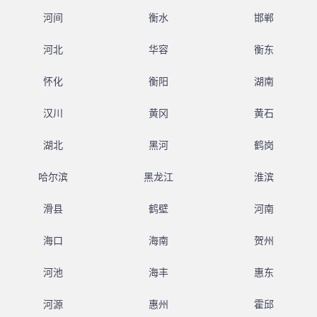
河间
衡水
邯郸
河北
华容
衡东
怀化
衡阳
湖南
汉川
黄冈
黄石
湖北
黑河
鹤岗
哈尔滨
黑龙江
淮滨
滑县
鹤壁
河南
海口
海南
贺州
河池
海丰
惠东
河源
惠州
霍邱