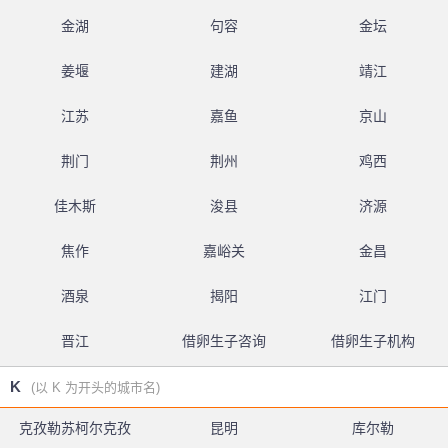
金湖
句容
金坛
姜堰
建湖
靖江
江苏
嘉鱼
京山
荆门
荆州
鸡西
佳木斯
浚县
济源
焦作
嘉峪关
金昌
酒泉
揭阳
江门
晋江
借卵生子咨询
借卵生子机构
K
(以 K 为开头的城市名)
克孜勒苏柯尔克孜
昆明
库尔勒