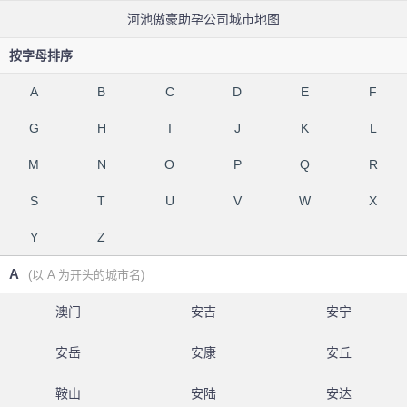
河池傲豪助孕公司城市地图
按字母排序
A
B
C
D
E
F
G
H
I
J
K
L
M
N
O
P
Q
R
S
T
U
V
W
X
Y
Z
A
(以 A 为开头的城市名)
澳门
安吉
安宁
安岳
安康
安丘
鞍山
安陆
安达