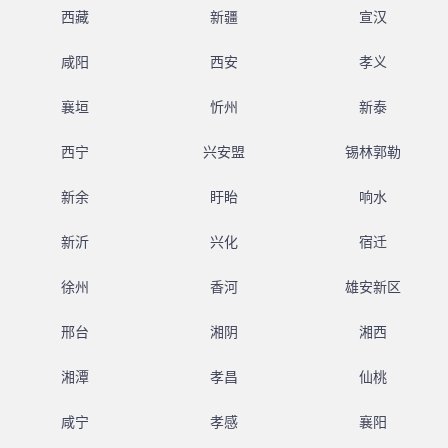
西藏
新疆
宣汉
咸阳
西安
孝义
襄垣
忻州
新泰
西宁
兴安盟
锡林郭勒
新余
盱眙
响水
新沂
兴化
宿迁
徐州
香河
雄安新区
邢台
湘阴
湘西
湘潭
孝昌
仙桃
咸宁
孝感
襄阳