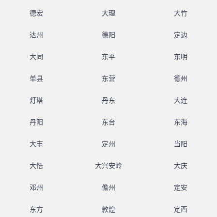
德宏
大理
大竹
达州
德阳
定边
大同
东平
东明
单县
东营
德州
灯塔
丹东
大连
丹阳
东台
东海
大丰
定州
当阳
大悟
大兴安岭
大庆
邓州
儋州
定安
东方
敦煌
定西