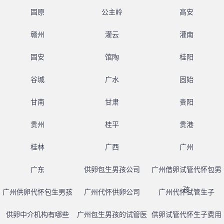
固原
公主岭
高安
赣州
灌云
灌南
固安
馆陶
桂阳
谷城
广水
固始
甘南
甘肃
贵阳
贵州
桂平
贵港
桂林
广西
广州
广东
供卵包生男孩公司
广州借卵试管代怀包男
孩
广州供卵代怀包生男孩
广州代怀供卵公司
广州代怀试管生子
供卵中介机构有哪些
广州包生男孩的试管医
供卵试管代怀生子费用