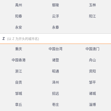
禹州
鄢陵
玉林
阳春
云浮
阳江
永安
永春
Z
(以 Z 为开头的城市名)
重庆
中国台湾
中国澳门
中国香港
诸暨
舟山
浙江
昭通
资阳
自贡
泽州
邹平
邹城
招远
诸城
章丘
枣庄
淄博