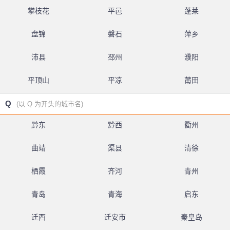
攀枝花
平邑
蓬莱
盘锦
磐石
萍乡
沛县
邳州
濮阳
平顶山
平凉
莆田
Q
(以 Q 为开头的城市名)
黔东
黔西
衢州
曲靖
渠县
清徐
栖霞
齐河
青州
青岛
青海
启东
迁西
迁安市
秦皇岛