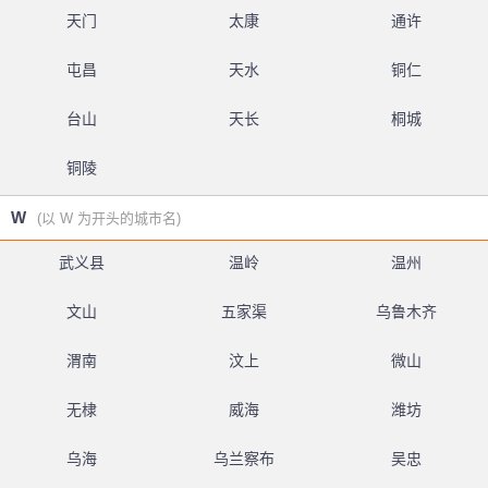
天门
太康
通许
屯昌
天水
铜仁
台山
天长
桐城
铜陵
W
(以 W 为开头的城市名)
武义县
温岭
温州
文山
五家渠
乌鲁木齐
渭南
汶上
微山
无棣
威海
潍坊
乌海
乌兰察布
吴忠