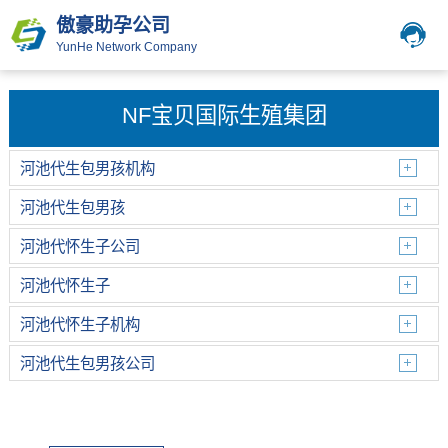
傲豪助孕公司
YunHe Network Company
NF宝贝国际生殖集团
河池代生包男孩机构
河池代生包男孩
河池代怀生子公司
河池代怀生子
河池代怀生子机构
河池代生包男孩公司