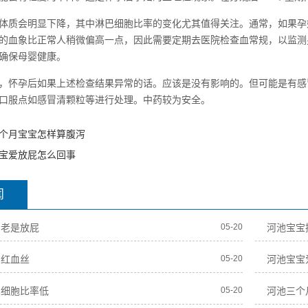
体质会明显下降，其中淋巴细胞比率的变化尤其值得关注。通常，如果孕
的血象比正常人稍微偏高一点，因此需要定期去医院检查血常规，以监测
确保母婴健康。
，怀孕后如果上述检查结果异常的话。应该是没有影响的。但可能是有感
口服点如感冒清颗粒等进行处理。中药较为安全。
个月宝宝怎样算腹泻
宝爱放屁怎么回事
闻
期老是放屁
05-20
河池宝宝
角红血丝
05-20
河池宝宝
巴细胞比率低
05-20
河池三个