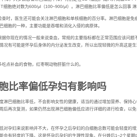
）T细胞绝对数为600/μl（100~900/μl）。淋巴细胞比率偏低是怎么回
检查时，医生还可能会关注淋巴细胞和单核细胞的百分率。淋巴细胞是免
巴细胞的一种，主要功能是吞噬和消化入侵的病原体。
根据你现在的情况一般来说查血，常规的主要指标都在正常范围应该问题
情况有可能是怀孕后身体的内分泌发生改变，所以出现轻微的升高这是生
多吃点补血的食物，红枣啊动物肝脏什么的。
胞比率偏低孕妇有影响吗
度淋巴细胞比率低，不会影响女性的健康，适当的通过增加营养、保持心
周后再次复测，如果仍然出现淋巴细胞偏低应进行详细的进行检查，以免
低对孕妇来说影响并不大，在怀孕之后孕妇的白细胞总数可能会轻度的增
能会有轻度的下降。这是怀孕后孕妇的生理性现象。在分娩后1~2个星期