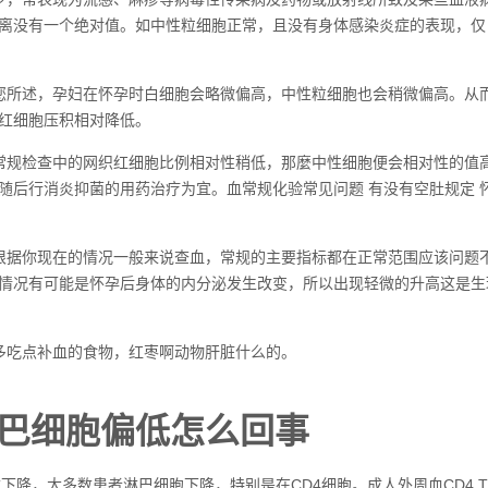
离没有一个绝对值。如中性粒细胞正常，且没有身体感染炎症的表现，仅白细
您所述，孕妇在怀孕时白细胞会略微偏高，中性粒细胞也会稍微偏高。从
红细胞压积相对降低。
常规检查中的网织红细胞比例相对性稍低，那麼中性细胞便会相对性的值
随后行消炎抑菌的用药治疗为宜。血常规化验常见问题 有没有空肚规定
根据你现在的情况一般来说查血，常规的主要指标都在正常范围应该问题
情况有可能是怀孕后身体的内分泌发生改变，所以出现轻微的升高这是生
多吃点补血的食物，红枣啊动物肝脏什么的。
巴细胞偏低怎么回事
下降，大多数患者淋巴细胞下降，特别是在CD4细胞。成人外周血CD4 T细胞平均