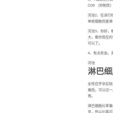
CD8 （抑制性
河池2、在进行
单核细胞则是淋
河池3、你好，
大，像你现在的
可以了。
4、有点贫血，
河池
淋巴细
女性在怀孕后轻
偏低，可以过一
育。
淋巴细胞比率偏
显，所以比率可