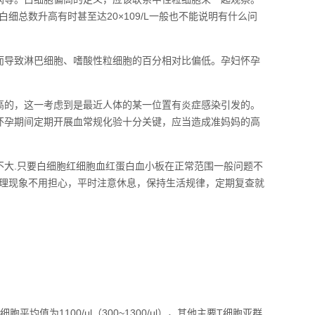
总数升高有时甚至达20×109/L一般也不能说明有什么问
而导致淋巴细胞、嗜酸性粒细胞的百分相对比偏低。孕妇怀孕
高的，这一考虑到是最近人体的某一位置有炎症感染引发的。
 怀孕期间定期开展血常规化验十分关键，应当造成准妈妈的高
不大.只要白细胞红细胞血红蛋白血小板在正常范围一般问题不
理现象不用担心，平时注意休息，保持生活规律，定期复查就
值为1100/μl（300~1300/μl），其他主要T细胞亚群