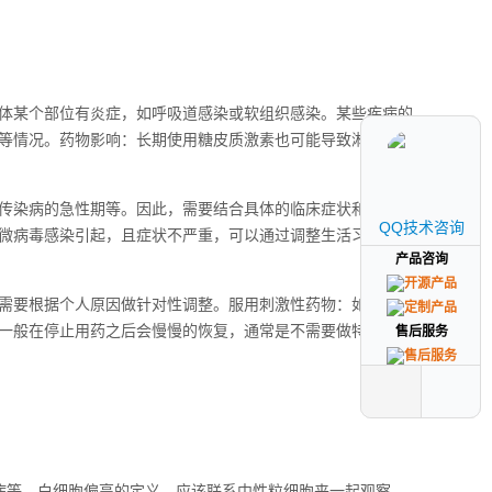
体某个部位有炎症，如呼吸道感染或软组织感染。某些疾病的
等情况。药物影响：长期使用糖皮质激素也可能导致淋巴细胞
传染病的急性期等。因此，需要结合具体的临床症状和其他血
QQ技术咨询
QQ技术咨询
微病毒感染引起，且症状不严重，可以通过调整生活习惯来改
产品咨询
产品咨询
需要根据个人原因做针对性调整。服用刺激性药物：如果目前
一般在停止用药之后会慢慢的恢复，通常是不需要做特殊调
售后服务
售后服务
病等。白细胞偏高的定义，应该联系中性粒细胞来一起观察。