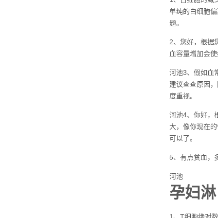
单纯的白细胞偏
题。
2、您好，根据
血容量增加会使
河池3、假如血
建议查查原因，
度重视。
河池4、你好，
大，像你现在的
可以了。
5、有点贫血，
河池
孕妇淋
1、T细胞绝对数