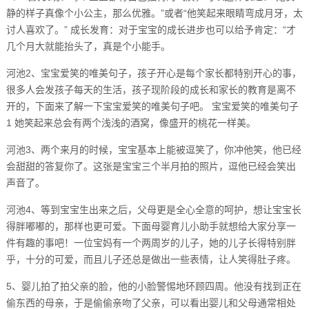
静的样子真像个小公主，那么优雅。”或者“他笑起来眼睛弯成月牙，太
讨人喜欢了。” 成长发育：对于宝宝的成长进步也可以给予肯定：“才
几个月大就能抬头了，真是个小能手。
河池2、宝宝爱笑的唯美句子，孩子开心是每个家长都特别开心的事，
很多人会发孩子每天的生活，孩子现阶段的成长和家长的教育是离不
开的，下面来了解一下宝宝爱笑的唯美句子吧。 宝宝爱笑的唯美句子
1 她笑起来总会有两个浅浅的酒窝，像盛开的桃花一样美。
河池3、两个来月的时候，宝宝基本上能被逗笑了，你冲他笑，他已经
会甜甜的答复你了。这张是宝宝三个半月拍的照片，逗他已经会笑出
声音了。
河池4、等到宝宝生出来之后，父母更是全心全意的呵护，想让宝宝长
得胖嘟嘟的，那样也更可爱。下面母婴育儿小助手就想给大家分享一
件有趣的事吧！一位宝妈有一个两周岁的儿子，她的儿子长得特别胖
乎，十分的可爱，而且儿子还总是做出一些表情，让人笑得肚子疼。
5、婴儿拍了拍父亲的脸，他的小脸警惕地环顾四周。他没有找到正在
偷东西的母亲，于是偷偷亲吻了父亲，可以看出婴儿和父母通常相处