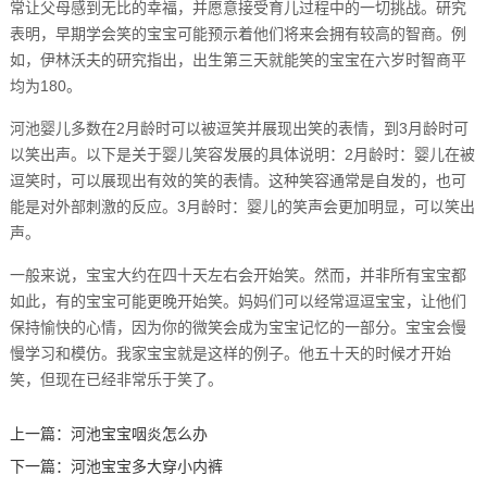
常让父母感到无比的幸福，并愿意接受育儿过程中的一切挑战。研究
表明，早期学会笑的宝宝可能预示着他们将来会拥有较高的智商。例
如，伊林沃夫的研究指出，出生第三天就能笑的宝宝在六岁时智商平
均为180。
河池婴儿多数在2月龄时可以被逗笑并展现出笑的表情，到3月龄时可
以笑出声。以下是关于婴儿笑容发展的具体说明：2月龄时：婴儿在被
逗笑时，可以展现出有效的笑的表情。这种笑容通常是自发的，也可
能是对外部刺激的反应。3月龄时：婴儿的笑声会更加明显，可以笑出
声。
一般来说，宝宝大约在四十天左右会开始笑。然而，并非所有宝宝都
如此，有的宝宝可能更晚开始笑。妈妈们可以经常逗逗宝宝，让他们
保持愉快的心情，因为你的微笑会成为宝宝记忆的一部分。宝宝会慢
慢学习和模仿。我家宝宝就是这样的例子。他五十天的时候才开始
笑，但现在已经非常乐于笑了。
上一篇：
河池宝宝咽炎怎么办
下一篇：
河池宝宝多大穿小内裤