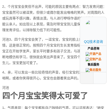
2、个月宝宝会笑但不出声，可能的原因主要有两点：智力发育问题：
宝宝虽然可以被逗笑，但很少或偶尔能发出咯咯的笑声。对周围的人
或玩具等不感兴趣，表情淡漠。与人进行咿呀作语的互动较少，且不
能认亲人。如出现以上表现，需及时带宝宝到儿童保健科进行神经心
理发育评估，以排除智力低下的可能性。
河池3、四个月宝宝会笑了，一逗宝宝，宝宝的脸上就会出现微笑的表
QQ技术咨询
QQ技术咨询
情，这是很正常的。按照四个月宝宝的生长发育指标来看，四个月宝
产品咨询
产品咨询
宝正在开始学发声，家长平时要多和孩子交流，与孩子说话，孩子不
断地模仿和学习，很快就会笑出声音来了。宝宝四个月了，相比较新
生儿，宝宝更加可爱了。
售后服务
售后服务
4、亲，可以发出一些比较奇怪的声音，吸引宝宝的注意力，比如吹口
哨啊，或者你笑得很开心，宝宝也会跟着笑出声的。
河池
四个月宝宝笑得太可爱了
1、气质表现：每个宝宝都有自己独特的气质，可以这样表达：“她安