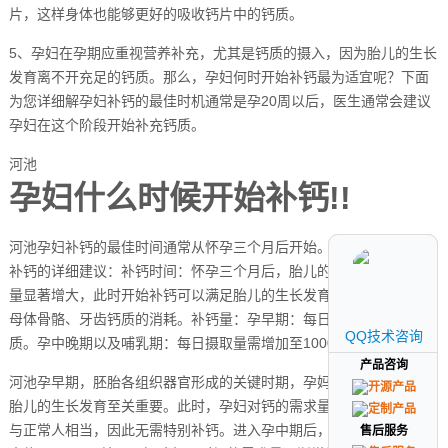
片，这样身体也能够更好的吸收钙片中的钙质。
5、孕妇在孕期应重视营养补充，尤其是钙质的摄入，因为胎儿的生长
发育离不开充足的钙质。那么，孕妇何时开始补钙最为适宜呢？下面
为您详细解孕妇补钙的最佳时机通常是孕20周以后，医生通常会建议
孕妇在这个阶段开始补充钙质。
河池
孕妇什么时候开始补钙!!
河池孕妇补钙的最佳时间通常从怀孕三个月后开始。以下是关于孕期
补钙的详细建议：补钙时间：怀孕三个月后，胎儿的生长对钙的需求
量显著增大，此时开始补钙可以满足胎儿的生长发育需求，同时避免
母体骨骼、牙齿钙质的消耗。补钙量：孕早期：每日摄取800毫克钙
QQ技术咨询
QQ技术咨询
质。孕中晚期以及哺乳期：每日摄取量需增加至1000毫克。
产品咨询
产品咨询
河池孕早期，胚胎各组织器官形成的关键时期，孕妈咪的营养状况对
胎儿的生长发育至关重要。此时，孕妇对钙的需求量并未显著增加，
与正常人相当，因此无需特别补钙。进入孕中期后，情况开始变化。
售后服务
售后服务