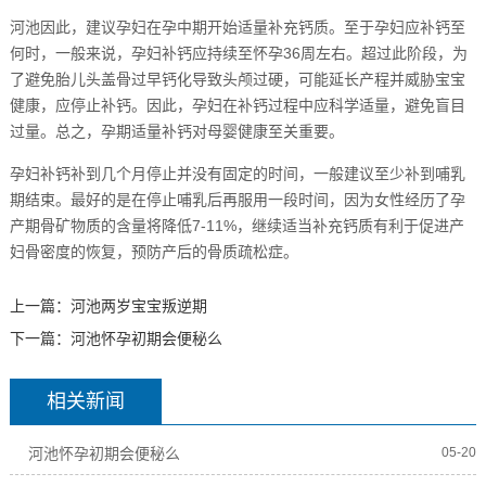
河池因此，建议孕妇在孕中期开始适量补充钙质。至于孕妇应补钙至
何时，一般来说，孕妇补钙应持续至怀孕36周左右。超过此阶段，为
了避免胎儿头盖骨过早钙化导致头颅过硬，可能延长产程并威胁宝宝
健康，应停止补钙。因此，孕妇在补钙过程中应科学适量，避免盲目
过量。总之，孕期适量补钙对母婴健康至关重要。
孕妇补钙补到几个月停止并没有固定的时间，一般建议至少补到哺乳
期结束。最好的是在停止哺乳后再服用一段时间，因为女性经历了孕
产期骨矿物质的含量将降低7-11%，继续适当补充钙质有利于促进产
妇骨密度的恢复，预防产后的骨质疏松症。
上一篇：
河池两岁宝宝叛逆期
下一篇：
河池怀孕初期会便秘么
相关新闻
河池怀孕初期会便秘么
05-20