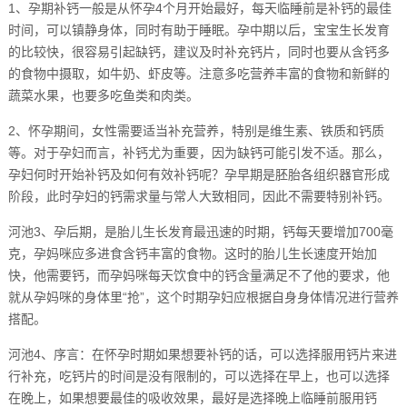
1、孕期补钙一般是从怀孕4个月开始最好，每天临睡前是补钙的最佳
时间，可以镇静身体，同时有助于睡眠。孕中期以后，宝宝生长发育
的比较快，很容易引起缺钙，建议及时补充钙片，同时也要从含钙多
的食物中摄取，如牛奶、虾皮等。注意多吃营养丰富的食物和新鲜的
蔬菜水果，也要多吃鱼类和肉类。
2、怀孕期间，女性需要适当补充营养，特别是维生素、铁质和钙质
等。对于孕妇而言，补钙尤为重要，因为缺钙可能引发不适。那么，
孕妇何时开始补钙及如何有效补钙呢？孕早期是胚胎各组织器官形成
阶段，此时孕妇的钙需求量与常人大致相同，因此不需要特别补钙。
河池3、孕后期，是胎儿生长发育最迅速的时期，钙每天要增加700毫
克，孕妈咪应多进食含钙丰富的食物。这时的胎儿生长速度开始加
快，他需要钙，而孕妈咪每天饮食中的钙含量满足不了他的要求，他
就从孕妈咪的身体里“抢”，这个时期孕妇应根据自身身体情况进行营养
搭配。
河池4、序言：在怀孕时期如果想要补钙的话，可以选择服用钙片来进
行补充，吃钙片的时间是没有限制的，可以选择在早上，也可以选择
在晚上，如果想要最佳的吸收效果，最好是选择晚上临睡前服用钙