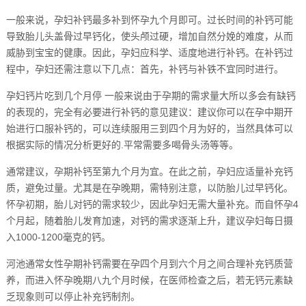
一般来说，孕妇补钙最多补到怀孕九个月即可。过长时间的补钙可能
导致胎儿头盖骨过早钙化，使头颅过硬，增加自然分娩的难度，从而
威胁到宝宝的健康。因此，孕妇应科学、适度地进行补钙。在补钙过
程中，孕妇还需注意以下几点：首先，补钙与补铁不宜同时进行。
孕妇钙片吃到几个月停 一般来说由于孕期的需求量大所以多会有缺钙
的表现的，完全有必要进行补钙的意见建议：建议你可以在孕中期开
始进行口服补钙的，可以连续服用三到四个月为好的，当然具体可以
根据实际的情况分析更好的.平常需要多喝骨头汤等等。
通常建议，孕期补钙至第九个月为宜。在此之前，孕妇应适量补充钙
质，避免过量。尤其是在孕晚期，需特别注意，以防胎儿过早钙化。
怀孕初期，胎儿对钙的需求较少，因此孕妇无需大量补充。而自怀孕4
个月起，随着胎儿发育加速，对钙的需求逐渐上升，建议孕妇每日摄
入1000-1200毫克的钙。
河池通常女性孕期补钙需要在孕四个月到六个月之间合理补充钙质营
养，而进入怀孕晚期八九个月时候，在医师检查之后，若无钙元素缺
乏现象则可以停止补充钙制剂。