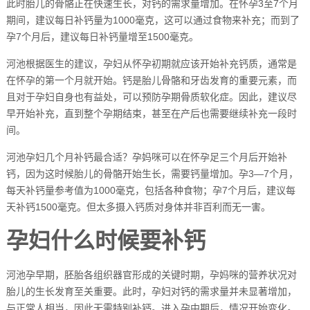
此时胎儿的骨骼正在快速生长，对钙的需求量增加。在怀孕3至7个月
期间，建议每日补钙量为1000毫克，这可以通过食物来补充；而到了
孕7个月后，建议每日补钙量增至1500毫克。
河池根据医生的建议，孕妇从怀孕初期就应该开始补充钙质，通常是
在怀孕的第一个月就开始。钙是胎儿骨骼和牙齿发育的重要元素，而
且对于孕妇自身也有益处，可以预防孕期骨质软化症。因此，建议尽
早开始补充，直到整个孕期结束，甚至在产后也需要继续补充一段时
间。
河池孕妇几个月补钙最合适？孕妈咪可以在怀孕足三个月后开始补
钙，因为这时候胎儿的骨骼开始生长，需要钙量增加。孕3—7个月，
每天补钙量参考值为1000毫克，包括各种食物；孕7个月后，建议每
天补钙1500毫克。但太多摄入钙质对身体并非百利而无一害。
孕妇什么时候要补钙
河池孕早期，胚胎各组织器官形成的关键时期，孕妈咪的营养状况对
胎儿的生长发育至关重要。此时，孕妇对钙的需求量并未显著增加，
与正常人相当，因此无需特别补钙。进入孕中期后，情况开始变化。